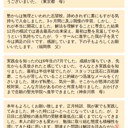
うございまいた。（東京都 母）
塾からは無理といわれた志望校。諦めきれずに藁にもすがる気
持ちで入会しました。3ヶ月間に及ぶ我慢の学習。しかし、こ
れが本当に開花しました。解法を理解することに専念した結果
12月の模試では過去最高の出来栄え。最初は塾を見返してやろ
うという気持ちでしたが、ラ・サールに進学した我が子を見て
今は満足の日々です。感謝しています。下の子もよろしくお願
いいたします。（福岡県 父）
実践会を知ったのは6年生の7月でした。成績が落ちていき、先
生からも見放されたと感じていまいた。そんなとき実践会を知
りました。最初は半信半疑でしたが、スタッフは流石に百戦錬
磨。こちらが苦しんでいることに的確かつ迅速なメールをくだ
さいました。迷わず転塾し、気分一新。そこからが怒涛の志望
校対策。こんな方法があるのかと何度も唸りました。おかげさ
まで念願の聖光学院へ進学できました（神奈川県 母）
本年もよろしくお願い致します。正月特訓、我が家でも実践し
てみました。終った時にはへとへとになっていました。が、２
日目に志望校の過去問の受験者最低点に届くまでになってきま
した。本人の顔つきも変わり、勉強に取り組む態度も積極性を
増してきた様に思います。間違えた問題は解説を読みながら
写