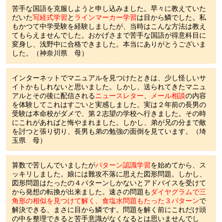
苦手な国語を克服しようと申し込みました。早々に教えていた
だいた
写経式学習
と
ラインマーカー学習
は目から鱗でした。私
もかつて中学受験を経験しましたが、当時はこんな方法は教え
てもらえませんでした。おかげさまで苦手な国語が得意科目に
変身し、浅野中に合格できました。本当にありがとうございま
した。（神奈川県 母）
インターネットでマニュアルを見つけたときは、少し怪しいサ
イトかもしれないと思いました。しかし、送られてきたマニュ
アルとその後に配信される
ニュースレター
、
メール相談
の内容
を体験してこれはすごいと実感しました。実は２年前の長男の
受験は本命校がダメで、第２志望の学校へ行きました。その時
にこれがあればと悔やまれました。しかし、弟が兄の分まで敵
を討つと張り切り、長男も弟の勉強の面倒を見ています。（埼
玉県 母）
算数で苦しんでいましたが
パターン認識学習
を始めてから、ス
ッキリしました。娘には難攻不落に思えた図形問題。しかし、
図形問題はたったの４パターンしかないとアドバイスを受けて
から発想の転換が出来ました。速さの問題も
ダイヤグラムで三
角形の相似を見つけて解く、食塩水問題もたった３パターン
で
解決できる、まさに目から鱗です。問題を解く前にこれだけ頭
の中を整理できると苦手意識がなくなるとは思いませんでし