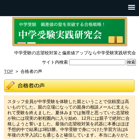
中学受験の志望校対策と偏差値アップなら中学受験実践研究会
サイト内検索
TOP
> 合格者の声
スタッフ全員が中学受験を体験した親ということで信頼度は高
いものでした。親の立場になっての親身の相談メールに支えら
れて受験を終えました。夏休みまでは無理と思っていた志望校
が秋には現実の射程圏内に入り始め、12月には親子で絶対に合
格しようと誓いました。最強の志望校対策を武器に本番はほぼ
予想的中で結果は3戦3勝。中学受験で身につけた学習方法は6
年後の大学入試にも通じると確信しています。本当にありがと