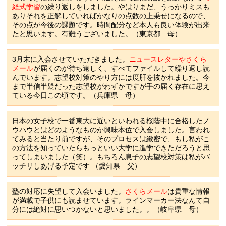
経式学習
の繰り返しをしました。やはりまだ、うっかりミスも
ありそれを正解していればかなりの点数の上乗せになるので、
その点が今後の課題です。時間配分など本人も良い体験が出来
たと思います。有難うございました。（東京都 母）
3月末に入会させていただきました。
ニュースレターやさくら
メール
が届くのが待ち遠しく、すべてファイルして繰り返し読
んでいます。志望校対策のやり方には度肝を抜かれました。今
まで半信半疑だった志望校がわずかですが手の届く存在に思え
ている今日この頃です。（兵庫県 母）
日本の女子校で一番東大に近いといわれる桜蔭中に合格したノ
ウハウとはどのようなものか興味本位で入会しました。言われ
てみると当たり前ですが、そのプロセスは緻密で、もし私がこ
の方法を知っていたらもっといい大学に進学できただろうと思
ってしまいました（笑）。もちろん息子の志望校対策は私がバ
ッチリしあげる予定です （愛知県 父）
塾の対応に失望して入会いました。
さくらメール
は貴重な情報
が満載で子供にも読ませています。ラインマーカー法なんて自
分には絶対に思いつかないと思いました。。（岐阜県 母）