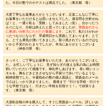
た。今日の塾での小テストは満点でした。（東京都 母）
大変丁寧なお返事ありがとうございます。正直こんなに丁寧に
お返事をいただけるとは思いませんでした。過去問を分析せね
ば！と、一通り私も「受験」してみました（笑）。分かったつ
もりになり、分析は終えたと思っていましたが、
実践会のさら
に奥深い分析力にただただ敬服します。
これで、私だけがわか
ったつもりにならず、早速明日から実践してまいります。とて
も、とても勇気が湧いてきました。取り残されているのではな
いかと不安のかたまりでしたが、本当にありがとうございま
す。 （神奈川県 母）
さっそく、ご丁寧なお返事をいただき、ありがとうございまし
た。 お忙しいでしょうに、見ず知らずの迷える私の為にお時間
割いていただいて感激です。御礼申しあげます。 長い暗いトン
ネルを、胸をどきどきさせながら手探りで歩いているような、
精神状態でした。今週初めの塾の個人面談と、実践会のメール
で心はしっかり決まりました。 最後まで『行ける学校・行けそ
うな学校ではなく、行きたい学校を目指そう！』で頑張りま
す。（東京都 母）
大逆転合格の本を購入して、すぐに実践会へメール。詳しいお