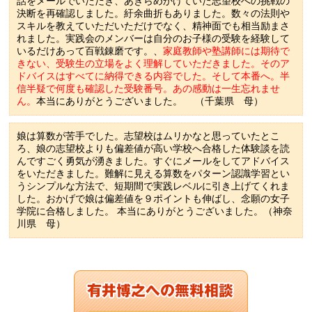
話をメールでいただき、あきらめかけていた志望校への挑戦の
決断を再確認しました。紆余曲折もありました。数々の法則や
スキルを教えていただいただけでなく、精神面でも相当励まさ
れました。実践会のメンバーは自分のお子様の受験を経験して
いるだけあって百戦錬磨です。、
家庭教師や塾講師には期待で
きない、受験生の立場をよく理解していただきました。そのア
ドバイスはすべてに納得できる内容でした。そして本番へ。半
信半疑で何度も確認した受験番号。あの感動は一生忘れませ
ん。
本当にありがとうございました。 （千葉県 母）
娘は算数が苦手でした。志望校はムリかなと思っていたとこ
ろ、娘の志望校よりも偏差値が高い学校へ合格した体験談を読
んですごく勇気が湧きました。すぐにメールをしてアドバイス
をいただきました。難解に見える算数をパターン認識学習とい
うシンプルな方法で、短期間で実践レベルに引き上げてくれま
した。おかげで娘は偏差値を９ポイントも伸ばし、念願の女子
学院に合格しました。 本当にありがとうございました。（神奈
川県 母）